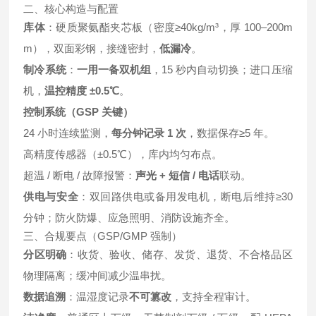
二、核心构造与配置
库体
：硬质聚氨酯夹芯板（密度≥40kg/m³，厚 100–200m
m），双面彩钢，接缝密封，
低漏冷
。
制冷系统
：
一用一备双机组
，15 秒内自动切换；进口压缩
机，
温控精度 ±0.5℃
。
控制系统（GSP 关键）
24 小时连续监测，
每分钟记录 1 次
，数据保存≥5 年。
高精度传感器（±0.5℃），库内均匀布点。
超温 / 断电 / 故障报警：
声光 + 短信 / 电话
联动。
供电与安全
：双回路供电或备用发电机，断电后维持≥30
分钟；防火防爆、应急照明、消防设施齐全。
三、合规要点（GSP/GMP 强制）
分区明确
：收货、验收、储存、发货、退货、不合格品区
物理隔离；缓冲间减少温串扰。
数据追溯
：温湿度记录
不可篡改
，支持全程审计。