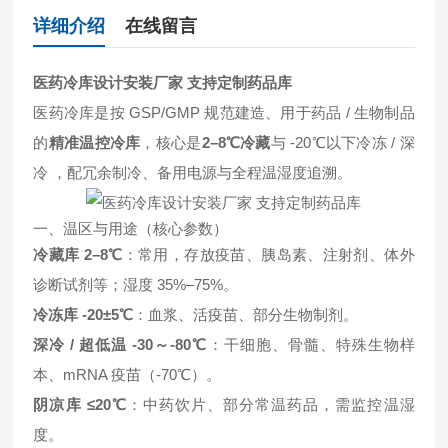
详细介绍
在线留言
医药冷库设计安装厂家 支持定制药品库
医药冷库是按 GSP/GMP 规范建造、用于药品 / 生物制品
的
精准温控冷库
，核心是
2–8℃冷藏
与 -20℃以下冷冻 / 深
冷 ，配冗余制冷、备用电源与全程温湿度追溯。
一、温区与用途（核心参数）
冷藏库 2–8℃
：常用，存放疫苗、胰岛素、注射剂、体外
诊断试剂等；湿度 35%–75%。
冷冻库 -20±5℃
：血浆、活疫苗、部分生物制剂。
深冷 / 超低温 -30～-80℃
：干细胞、骨髓、特殊生物样
本、mRNA 疫苗（-70℃）。
阴凉库 ≤20℃
：中药饮片、部分常温药品，需监控温湿
度。