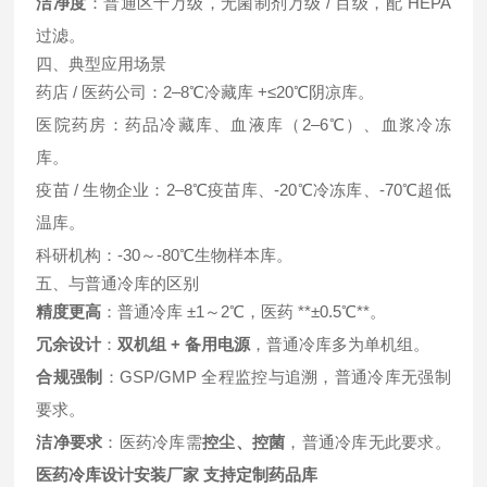
洁净度
：普通区十万级，无菌制剂万级 / 百级，配 HEPA
过滤。
四、典型应用场景
药店 / 医药公司：2–8℃冷藏库 +≤20℃阴凉库。
医院药房：药品冷藏库、血液库（2–6℃）、血浆冷冻
库。
疫苗 / 生物企业：2–8℃疫苗库、-20℃冷冻库、-70℃超低
温库。
科研机构：-30～-80℃生物样本库。
五、与普通冷库的区别
精度更高
：普通冷库 ±1～2℃，医药 **±0.5℃**。
冗余设计
：
双机组 + 备用电源
，普通冷库多为单机组。
合规强制
：GSP/GMP 全程监控与追溯，普通冷库无强制
要求。
洁净要求
：医药冷库需
控尘、控菌
，普通冷库无此要求。
医药冷库设计安装厂家 支持定制药品库