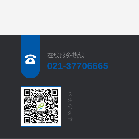
在线服务热线
021-37706665
关
注
公
众
号